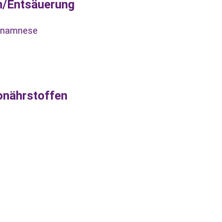
on/Entsäuerung
Anamnese
ronährstoffen