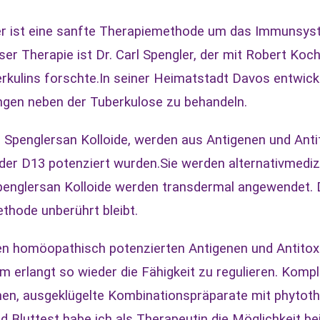
er ist eine sanfte Therapiemethode um das Immunsyst
r Therapie ist Dr. Carl Spengler, der mit Robert Koc
kulins forschte.
In seiner Heimatstadt Davos entwicke
gen neben der Tuberkulose zu behandeln.
ie Spenglersan Kolloide, werden aus Antigenen und An
der D13 potenziert wurden.
Sie werden alternativmedi
englersan Kolloide werden transdermal angewendet. Die
hode unberührt bleibt.
nen homöopathisch potenzierten Antigenen und Antito
 erlangt so wieder die Fähigkeit zu regulieren.
Komple
inen, ausgeklügelte Kombinationspräparate mit phyto
d Bluttest habe ich als Therapeutin die Möglichkeit 