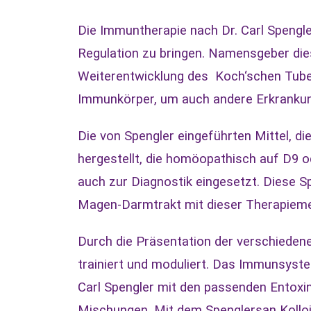
Die Immuntherapie nach Dr. Carl Spengl
Regulation zu bringen.
Namensgeber diese
Weiterentwicklung des Koch‘schen Tuber
Immunkörper, um auch andere Erkrankun
Die von Spengler eingeführten Mittel, d
hergestellt, die homöopathisch auf D9 o
auch zur Diagnostik eingesetzt.
Diese Sp
Magen-Darmtrakt mit dieser Therapiemet
Durch die Präsentation der verschiede
trainiert und moduliert. Das Immunsystem
Carl Spengler mit den passenden Entox
Mischungen.
Mit dem Spenglersan Kolloi