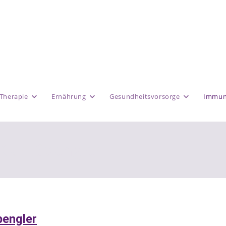
Therapie
Ernährung
Gesundheitsvorsorge
Immun
Carl Spengler
pengler